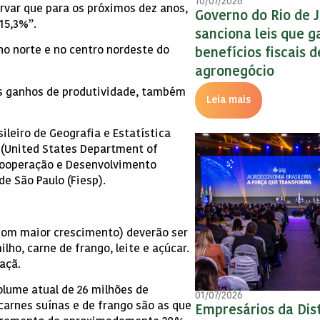
10/07/2026
ervar que para os próximos dez anos,
Governo do Rio de 
15,3%”.
sanciona leis que 
no norte e no centro nordeste do
benefícios fiscais 
agronegócio
os ganhos de produtividade, também
Leia mais
ileiro de Geografia e Estatística
 (United States Department of
 Cooperação e Desenvolvimento
e São Paulo (Fiesp).
(com maior crescimento) deverão ser
lho, carne de frango, leite e açúcar.
açã.
olume atual de 26 milhões de
01/07/2026
 carnes suínas e de frango são as que
Empresários da Dis