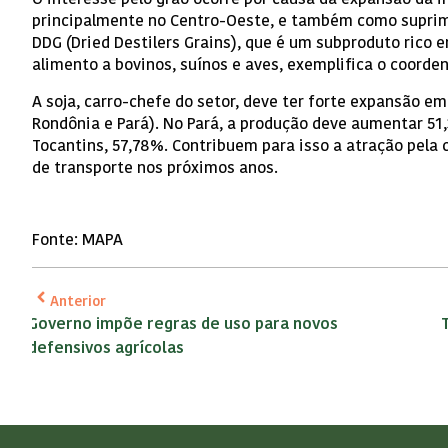
O interesse pelo grão ocorre por causa da expansão da in
principalmente no Centro-Oeste, e também como suprim
DDG (Dried Destilers Grains), que é um subproduto rico 
alimento a bovinos, suínos e aves, exemplifica o coorden
A soja, carro-chefe do setor, deve ter forte expansão e
Rondônia e Pará). No Pará, a produção deve aumentar 51
Tocantins, 57,78%. Contribuem para isso a atração pela 
de transporte nos próximos anos.
Fonte: MAPA
Anterior
Governo impõe regras de uso para novos
defensivos agrícolas