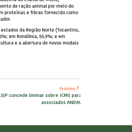
dústria do etanol de milho,
ento de ração animal por meio do
em proteínas e fibras fornecido como
ador.
m estados da Região Norte (Tocantins,
,3%; em Rondônia, 55,9%; e em
cultura e a abertura de novos modais
Próximo
TJSP concede liminar sobre ICMS para
associados ANDAV