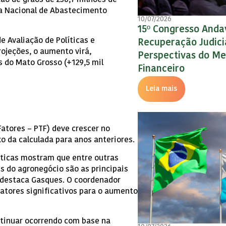
ão de grãos de 236,7 milhões de
a Nacional de Abastecimento
01/07/2026
10/07/2026
Empresários da Distri
15º Congresso Andav
 Avaliação de Políticas e
discutem acesso ao 
Recuperação Judici
ojeções, o aumento virá,
Painel no 15° Congre
Perspectivas do M
s do Mato Grosso (+129,5 mil
Financeiro
Leia mais
Leia mais
Fatores – PTF) deve crescer no
o da calculada para anos anteriores.
líticas mostram que entre outras
 do agronegócio são as principais
 destaca Gasques. O coordenador
fatores significativos para o aumento
ntinuar ocorrendo com base na