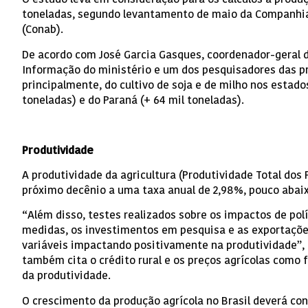
O estudo leva em consideração para os cálculos a produç
toneladas, segundo levantamento de maio da Companhi
(Conab).
De acordo com José Garcia Gasques, coordenador-geral de
Informação do ministério e um dos pesquisadores das pr
principalmente, do cultivo de soja e de milho nos estado
toneladas) e do Paraná (+ 64 mil toneladas).
Produtividade
A produtividade da agricultura (Produtividade Total dos 
próximo decênio a uma taxa anual de 2,98%, pouco abaix
“Além disso, testes realizados sobre os impactos de po
medidas, os investimentos em pesquisa e as exportações
variáveis impactando positivamente na produtividade”,
também cita o crédito rural e os preços agrícolas como 
da produtividade.
O crescimento da produção agrícola no Brasil deverá co