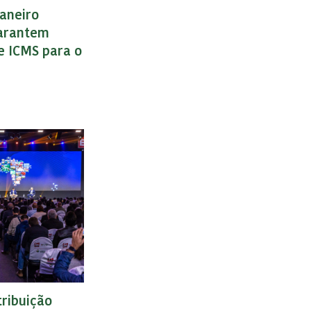
Janeiro
garantem
de ICMS para o
tribuição