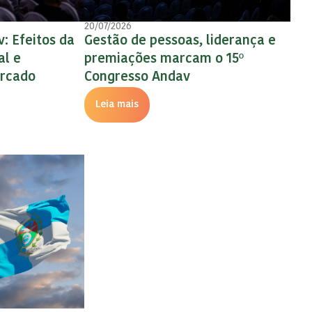
20/07/2026
1
buição
: Efeitos da
Gestão de pessoas, liderança e
1
Mercado em
al e
premiações marcam o 15º
R
sso Andav
ercado
Congresso Andav
P
F
Leia mais