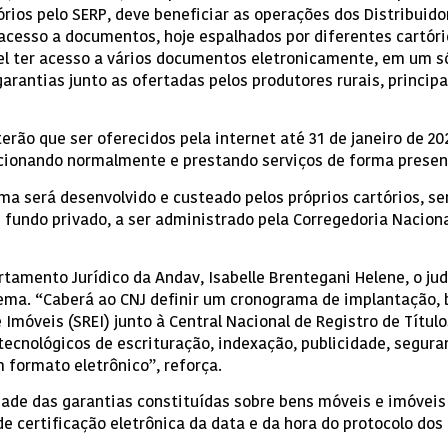
órios pelo SERP, deve beneficiar as operações dos Distribuid
cesso a documentos, hoje espalhados por diferentes cartório
l ter acesso a vários documentos eletronicamente, em um só l
garantias junto as ofertadas pelos produtores rurais, princip
erão que ser oferecidos pela internet até 31 de janeiro de 20
ncionando normalmente e prestando serviços de forma presenc
ma será desenvolvido e custeado pelos próprios cartórios, se
 fundo privado, a ser administrado pela Corregedoria Naciona
amento Jurídico da Andav, Isabelle Brentegani Helene, o judi
tema. “Caberá ao CNJ definir um cronograma de implantação,
 Imóveis (SREI) junto à Central Nacional de Registro de Títul
tecnológicos de escrituração, indexação, publicidade, segur
formato eletrônico”, reforça.
dade das garantias constituídas sobre bens móveis e imóveis 
 certificação eletrônica da data e da hora do protocolo dos 