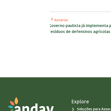
Anterior
Governo paulista já implementa 
resíduos de defensivos agrícola
Explore
Soluções para Assoc