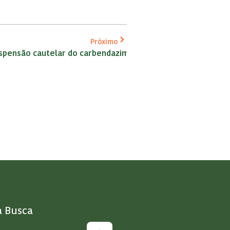
Próximo
uspensão cautelar do carbendazim
a Busca