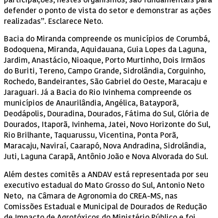
participações, nestes organismos, são fundamentais para
defender o ponto de vista do setor e demonstrar as ações
realizadas”. Esclarece Neto.
Bacia do Miranda compreende os municípios de Corumbá,
Bodoquena, Miranda, Aquidauana, Guia Lopes da Laguna,
Jardim, Anastácio, Nioaque, Porto Murtinho, Dois Irmãos
do Buriti, Tereno, Campo Grande, Sidrolândia, Corguinho,
Rochedo, Bandeirantes, São Gabriel do Oeste, Maracaju e
Jaraguari. Já a Bacia do Rio Ivinhema compreende os
municípios de Anaurilândia, Angélica, Batayporã,
Deodápolis, Douradina, Dourados, Fátima do Sul, Glória de
Dourados, Itaporã, Ivinhema, Jatei, Novo Horizonte do Sul,
Rio Brilhante, Taquarussu, Vicentina, Ponta Porã,
Maracaju, Naviraí, Caarapó, Nova Andradina, Sidrolândia,
Juti, Laguna Carapã, Antônio João e Nova Alvorada do Sul.
Além destes comitês a ANDAV está representada por seu
executivo estadual do Mato Grosso do Sul, Antonio Neto
Neto, na Câmara de Agronomia do CREA-MS, nas
Comissões Estadual e Municipal de Dourados de Redução
de Impacto de Agrotóxicos do Ministério Público e foi