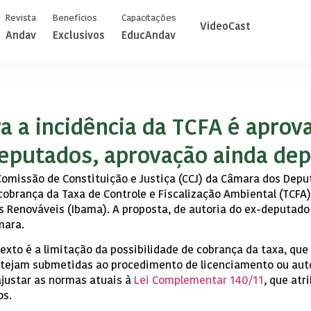
Revista
Benefícios
Capacitações
VideoCast
Andav
Exclusivos
EducAndav
ra a incidência da TCFA é apr
eputados, aprovação ainda de
 Comissão de Constituição e Justiça (CCJ) da Câmara dos Dep
 cobrança da Taxa de Controle e Fiscalização Ambiental (TCFA)
 Renováveis (Ibama). A proposta, de autoria do ex-deputado
mara.
exto é a limitação da possibilidade de cobrança da taxa, que 
tejam submetidas ao procedimento de licenciamento ou aut
ajustar as normas atuais à
Lei Complementar 140/11
, que at
os.