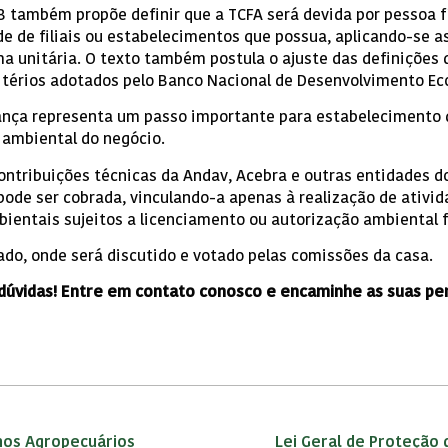
8 também propõe definir que a TCFA será devida por pessoa fí
 de filiais ou estabelecimentos que possua, aplicando-se a
ma unitária. O texto também postula o ajuste das definições
itérios adotados pelo Banco Nacional de Desenvolvimento Ec
ança representa um passo importante para estabelecimento d
o ambiental do negócio.
contribuições técnicas da Andav, Acebra e outras entidades d
pode ser cobrada, vinculando-a apenas à realização de ativi
ientais sujeitos a licenciamento ou autorização ambiental f
ado, onde será discutido e votado pelas comissões da casa.
 dúvidas! Entre em contato conosco e encaminhe as suas p
mos Agropecuários
Lei Geral de Proteção