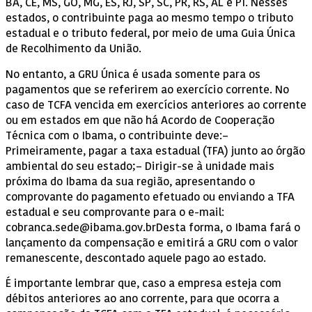
BA, CE, MS, GO, MG, ES, RJ, SP, SC, PR, RS, AL e PI. Nesses
estados, o contribuinte paga ao mesmo tempo o tributo
estadual e o tributo federal, por meio de uma Guia Única
de Recolhimento da União.
No entanto, a GRU Única é usada somente para os
pagamentos que se referirem ao exercício corrente. No
caso de TCFA vencida em exercícios anteriores ao corrente
ou em estados em que não há Acordo de Cooperação
Técnica com o Ibama, o contribuinte deve:–
Primeiramente, pagar a taxa estadual (TFA) junto ao órgão
ambiental do seu estado;– Dirigir-se à unidade mais
próxima do Ibama da sua região, apresentando o
comprovante do pagamento efetuado ou enviando a TFA
estadual e seu comprovante para o e-mail:
cobranca.sede@ibama.gov.brDesta forma, o Ibama fará o
lançamento da compensação e emitirá a GRU com o valor
remanescente, descontado aquele pago ao estado.
É importante lembrar que, caso a empresa esteja com
débitos anteriores ao ano corrente, para que ocorra a