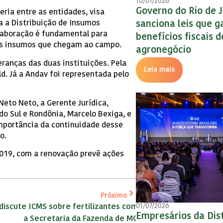
10/07/2026
Governo do Rio de 
eria entre as entidades, visa
a a Distribuição de Insumos
sanciona leis que 
olaboração é fundamental para
benefícios fiscais 
dos insumos que chegam ao campo.
agronegócio
ranças das duas instituições. Pela
Leia mais
d. Já a Andav foi representada pelo
Neto Neto, a Gerente Jurídica,
do Sul e Rondônia, Marcelo Bexiga, e
importância da continuidade desse
o.
2019, com a renovação prevê ações
Próximo
01/07/2026
discute ICMS sobre fertilizantes com
Empresários da Dis
a Secretaria da Fazenda de MG