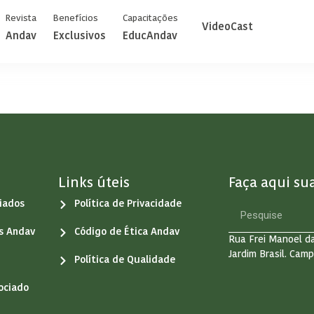
Revista
Benefícios
Capacitações
VideoCast
Andav
Exclusivos
EducAndav
Links úteis
Faça aqui su
iados
Política de Privacidade
os Andav
Código de Ética Andav
Rua Frei Manoel da
Jardim Brasil. Camp
Política de Qualidade
ociado